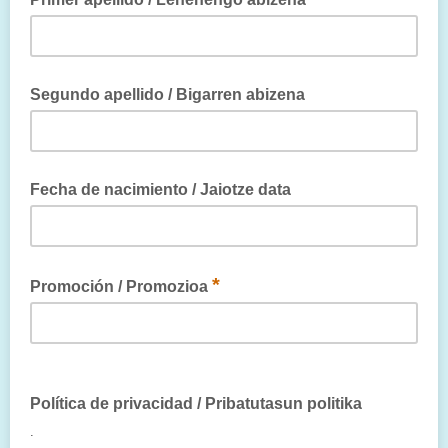
Por favor, completa este campo / Mesedez, eremu hau bete
Segundo apellido / Bigarren abizena
Fecha de nacimiento / Jaiotze data
*
Promoción / Promozioa
Incluye el año de promoción. Ejemplo: 1987 / Promozio urtea
gehitu. Adibidez: 1987
Política de privacidad / Pribatutasun politika
.