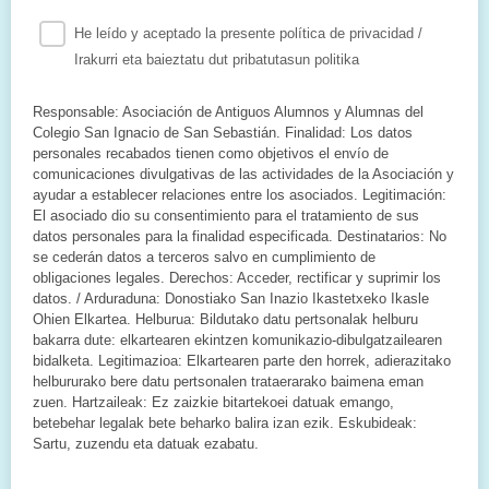
He leído y aceptado la presente política de privacidad /
Irakurri eta baieztatu dut pribatutasun politika
Responsable: Asociación de Antiguos Alumnos y Alumnas del
Colegio San Ignacio de San Sebastián. Finalidad: Los datos
personales recabados tienen como objetivos el envío de
comunicaciones divulgativas de las actividades de la Asociación y
ayudar a establecer relaciones entre los asociados. Legitimación:
El asociado dio su consentimiento para el tratamiento de sus
datos personales para la finalidad especificada. Destinatarios: No
se cederán datos a terceros salvo en cumplimiento de
obligaciones legales. Derechos: Acceder, rectificar y suprimir los
datos. / Arduraduna: Donostiako San Inazio Ikastetxeko Ikasle
Ohien Elkartea. Helburua: Bildutako datu pertsonalak helburu
bakarra dute: elkartearen ekintzen komunikazio-dibulgatzailearen
bidalketa. Legitimazioa: Elkartearen parte den horrek, adierazitako
helbururako bere datu pertsonalen trataerarako baimena eman
zuen. Hartzaileak: Ez zaizkie bitartekoei datuak emango,
betebehar legalak bete beharko balira izan ezik. Eskubideak:
Sartu, zuzendu eta datuak ezabatu.