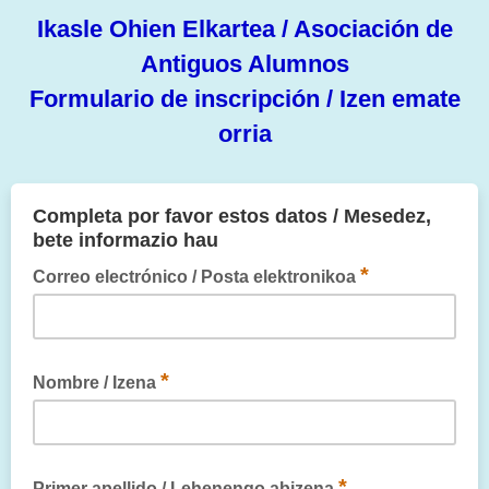
Ikasle Ohien Elkartea / Asociación de
Antiguos Alumnos
Formulario de inscripción / Izen emate
orria
Completa por favor estos datos / Mesedez,
bete informazio hau
*
Correo electrónico / Posta elektronikoa
Por favor, completa este campo / Mesedez, eremu hau bete
*
Nombre / Izena
Por favor, completa este campo / Mesedez, eremu hau bete
*
Primer apellido / Lehenengo abizena